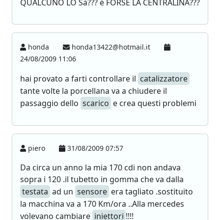
QUALCUNO LO Sà??? è FORSE LA CENTRALINA???
honda
honda13422@hotmail.it
24/08/2009 11:06
hai provato a farti controllare il
catalizzatore
tante volte la porcellana va a chiudere il
passaggio dello
scarico
e crea questi problemi
piero
31/08/2009 07:57
Da circa un anno la mia 170 cdi non andava
sopra i 120 .il tubetto in gomma che va dalla
testata
ad un
sensore
era tagliato .sostituito
la macchina va a 170 Km/ora ..Alla mercedes
volevano cambiare
iniettori
!!!!