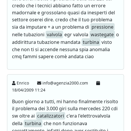
credo che i tecnici abbiano fatto un errore
madornale e grossolano quasi da inesperti del
settore oserei dire. credo che il tuo problema
sia da imputare + a un problema di
pressione
nelle tubazioni
valvola
egr valvola
wastegate
o
addirittura tubazione mandata
turbina
visto
che non ti si accende nessuna spia anomalia
cmq fammi sapere comè andata ciao
Enrico
info@agenzia2000.com
18/04/2009 11:24
Buon giorno a tutti, mi hanno finalmente risolto
il problema dei 3.000 giri sulla mercedes 220 cdi
sw oltre ai
catalizzatori
c'era l'elettrovalvola
della
turbina
che non funzionava
correttamente, infatti dopo aver sostituito i