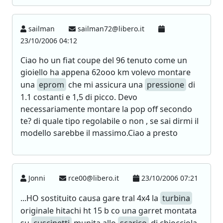
sailman
sailman72@libero.it
23/10/2006 04:12
Ciao ho un fiat coupe del 96 tenuto come un
gioiello ha appena 62ooo km volevo montare
una
eprom
che mi assicura una
pressione
di
1.1 costanti e 1,5 di picco. Devo
necessariamente montare la pop off secondo
te? di quale tipo regolabile o non , se sai dirmi il
modello sarebbe il massimo.Ciao a presto
Jonni
rce00@libero.it
23/10/2006 07:21
...HO sostituito causa gare tral 4x4 la
turbina
originale hitachi ht 15 b co una garret montata