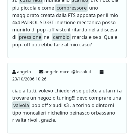
su
cuscinetti
munita allo
scarico
di chiocciola
piu piccola e come
compressore
uno
maggiorato creata dalla FTS appoata per il mio
4x4 PATROL SD33T iniezione meccanica posso
munirlo di pop -off visto il ritardo nella discesa
di
pressione
nel
cambio
marcia e se si Quale
pop- off potrebbe fare al mio caso?
angelo
angelo-miceli@tiscali.it
23/10/2006 10:26
ciao a tutti. volevo chiedervi se potete aiutarmi a
trovare un negozio tuning!!! devo comprare una
valvola
pop off x audi s3 . a torino o dintorni
tipo moncalieri nichelino beinasco orbassano
rivalta rivoli. grazie.