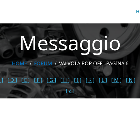
H
Messaggio
HOME
FORUM
VALVOLA POP OFF - PAGINA 6
 ]
[ D ]
[ E ]
[ F ]
[ G ]
[ H ]
[ I ]
[ K ]
[ L ]
[ M ]
[ N ]
[ Z ]