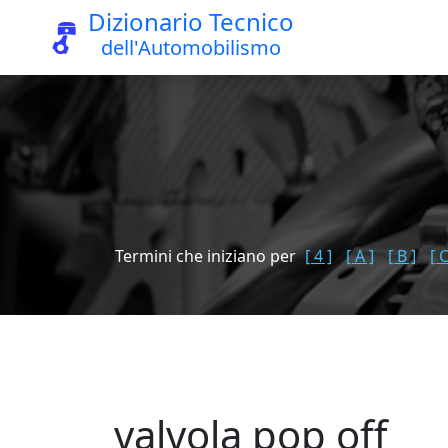
Dizionario Tecnico
dell'Automobilismo
Termini che iniziano per
[ 4 ]
[ A ]
[ B ]
[ C
valvola pop off