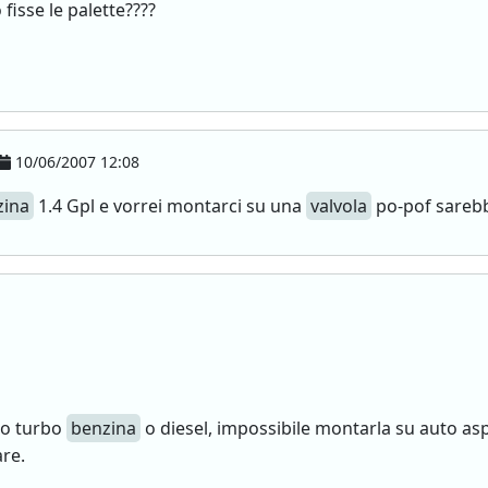
 fisse le palette????
10/06/2007 12:08
zina
1.4 Gpl e vorrei montarci su una
valvola
po-pof sarebbe
uto turbo
benzina
o diesel, impossibile montarla su auto asp
re.