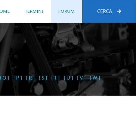
OME
TERMINI
FORUM
CERCA
[ O ]
[ P ]
[ R ]
[ S ]
[ T ]
[ U ]
[ V ]
[ W ]