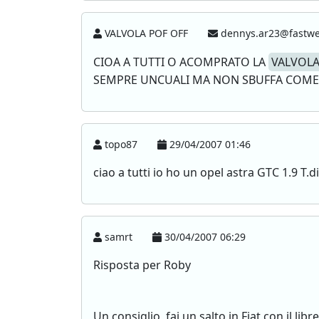
VALVOLA POF OFF
dennys.ar23@fastwe
CIOA A TUTTI O ACOMPRATO LA
VALVOL
SEMPRE UNCUALI MA NON SBUFFA COME
topo87
29/04/2007 01:46
ciao a tutti io ho un opel astra GTC 1.9 T.
samrt
30/04/2007 06:29
Risposta per Roby
Un consiglio, fai un salto in Fiat con il li