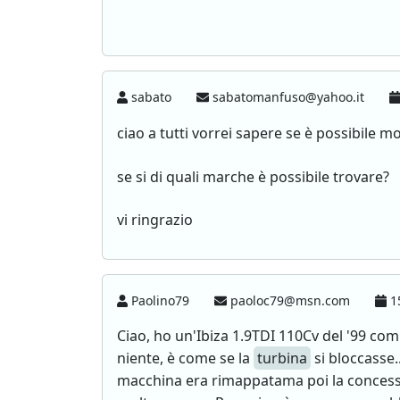
sabato
sabatomanfuso@yahoo.it
ciao a tutti vorrei sapere se è possibile 
se si di quali marche è possibile trovare?
vi ringrazio
Paolino79
paoloc79@msn.com
15
Ciao, ho un'Ibiza 1.9TDI 110Cv del '99 co
niente, è come se la
turbina
si bloccasse.
macchina era rimappatama poi la concessio