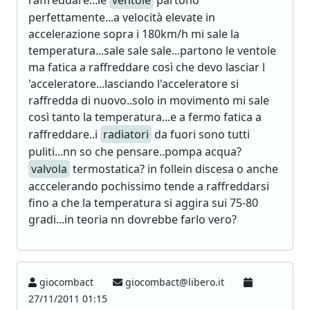
raffreddare...le
ventole
partono
perfettamente...a velocità elevate in
accelerazione sopra i 180km/h mi sale la
temperatura...sale sale sale...partono le ventole
ma fatica a raffreddare così che devo lasciar l
'acceleratore...lasciando l'acceleratore si
raffredda di nuovo..solo in movimento mi sale
così tanto la temperatura...e a fermo fatica a
raffreddare..i
radiatori
da fuori sono tutti
puliti...nn so che pensare..pompa acqua?
valvola
termostatica? in follein discesa o anche
acccelerando pochissimo tende a raffreddarsi
fino a che la temperatura si aggira sui 75-80
gradi...in teoria nn dovrebbe farlo vero?
giocombact
giocombact@libero.it
27/11/2011 01:15