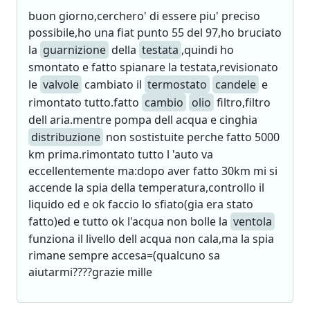
buon giorno,cerchero' di essere piu' preciso
possibile,ho una fiat punto 55 del 97,ho bruciato
la
guarnizione
della
testata
,quindi ho
smontato e fatto spianare la testata,revisionato
le
valvole
cambiato il
termostato
candele
e
rimontato tutto.fatto
cambio
olio
filtro,filtro
dell aria.mentre pompa dell acqua e cinghia
distribuzione
non sostistuite perche fatto 5000
km prima.rimontato tutto l 'auto va
eccellentemente ma:dopo aver fatto 30km mi si
accende la spia della temperatura,controllo il
liquido ed e ok faccio lo sfiato(gia era stato
fatto)ed e tutto ok l'acqua non bolle la
ventola
funziona il livello dell acqua non cala,ma la spia
rimane sempre accesa=(qualcuno sa
aiutarmi????grazie mille