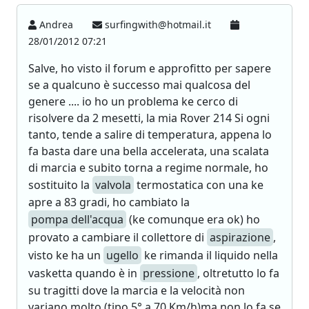
Andrea
surfingwith@hotmail.it
28/01/2012 07:21
Salve, ho visto il forum e approfitto per sapere
se a qualcuno è successo mai qualcosa del
genere .... io ho un problema ke cerco di
risolvere da 2 mesetti, la mia Rover 214 Si ogni
tanto, tende a salire di temperatura, appena lo
fa basta dare una bella accelerata, una scalata
di marcia e subito torna a regime normale, ho
sostituito la
valvola
termostatica con una ke
apre a 83 gradi, ho cambiato la
pompa dell'acqua
(ke comunque era ok) ho
provato a cambiare il collettore di
aspirazione
,
visto ke ha un
ugello
ke rimanda il liquido nella
vasketta quando è in
pressione
, oltretutto lo fa
su tragitti dove la marcia e la velocità non
variano molto (tipo 5° a 70 Km/h)ma non lo fa se