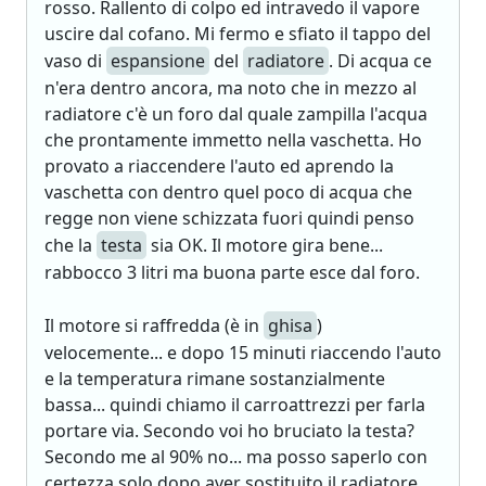
rosso. Rallento di colpo ed intravedo il vapore
uscire dal cofano. Mi fermo e sfiato il tappo del
vaso di
espansione
del
radiatore
. Di acqua ce
n'era dentro ancora, ma noto che in mezzo al
radiatore c'è un foro dal quale zampilla l'acqua
che prontamente immetto nella vaschetta. Ho
provato a riaccendere l'auto ed aprendo la
vaschetta con dentro quel poco di acqua che
regge non viene schizzata fuori quindi penso
che la
testa
sia OK. Il motore gira bene...
rabbocco 3 litri ma buona parte esce dal foro.
Il motore si raffredda (è in
ghisa
)
velocemente... e dopo 15 minuti riaccendo l'auto
e la temperatura rimane sostanzialmente
bassa... quindi chiamo il carroattrezzi per farla
portare via. Secondo voi ho bruciato la testa?
Secondo me al 90% no... ma posso saperlo con
certezza solo dopo aver sostituito il radiatore...