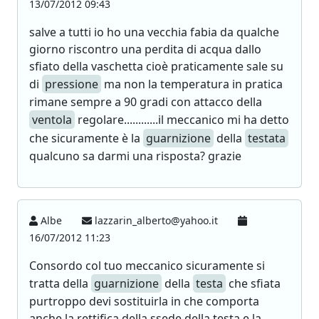
13/07/2012 09:43
salve a tutti io ho una vecchia fabia da qualche
giorno riscontro una perdita di acqua dallo
sfiato della vaschetta cioè praticamente sale su
di
pressione
ma non la temperatura in pratica
rimane sempre a 90 gradi con attacco della
ventola
regolare............il meccanico mi ha detto
che sicuramente è la
guarnizione
della
testata
qualcuno sa darmi una risposta? grazie
Albe
lazzarin_alberto@yahoo.it
16/07/2012 11:23
Consordo col tuo meccanico sicuramente si
tratta della
guarnizione
della
testa
che sfiata
purtroppo devi sostituirla in che comporta
anche la rettifica della ssede della testa e la