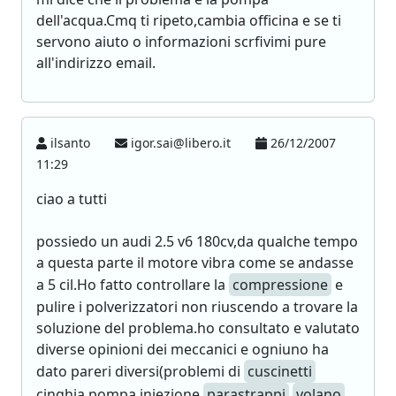
dell'acqua.Cmq ti ripeto,cambia officina e se ti
servono aiuto o informazioni scrfivimi pure
all'indirizzo email.
ilsanto
igor.sai@libero.it
26/12/2007
11:29
ciao a tutti
possiedo un audi 2.5 v6 180cv,da qualche tempo
a questa parte il motore vibra come se andasse
a 5 cil.Ho fatto controllare la
compressione
e
pulire i polverizzatori non riuscendo a trovare la
soluzione del problema.ho consultato e valutato
diverse opinioni dei meccanici e ogniuno ha
dato pareri diversi(problemi di
cuscinetti
cinghia,pompa iniezione,
parastrappi
volano