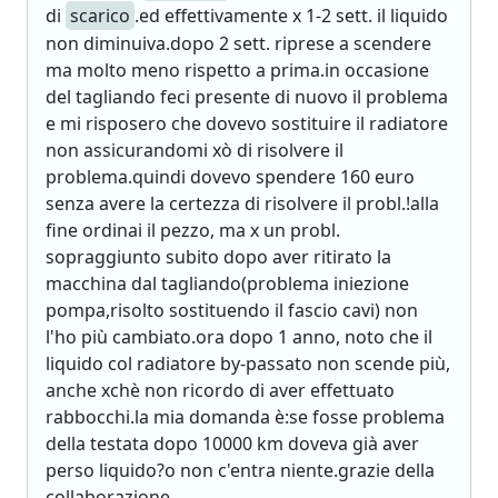
di
scarico
.ed effettivamente x 1-2 sett. il liquido
non diminuiva.dopo 2 sett. riprese a scendere
ma molto meno rispetto a prima.in occasione
del tagliando feci presente di nuovo il problema
e mi risposero che dovevo sostituire il radiatore
non assicurandomi xò di risolvere il
problema.quindi dovevo spendere 160 euro
senza avere la certezza di risolvere il probl.!alla
fine ordinai il pezzo, ma x un probl.
sopraggiunto subito dopo aver ritirato la
macchina dal tagliando(problema iniezione
pompa,risolto sostituendo il fascio cavi) non
l'ho più cambiato.ora dopo 1 anno, noto che il
liquido col radiatore by-passato non scende più,
anche xchè non ricordo di aver effettuato
rabbocchi.la mia domanda è:se fosse problema
della testata dopo 10000 km doveva già aver
perso liquido?o non c'entra niente.grazie della
collaborazione.