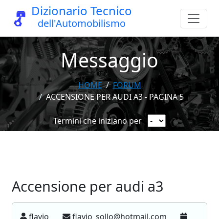
Dizionario Tecnico
dell'Automobilismo
Messaggio
HOME
FORUM
ACCENSIONE PER AUDI A3 - PAGINA 5
Termini che iniziano per
Accensione per audi a3
flavio
flavio_sollo@hotmail.com