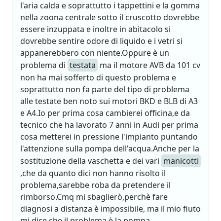
l'aria calda e soprattutto i tappettini e la gomma
nella zoona centrale sotto il cruscotto dovrebbe
essere inzuppata e inoltre in abitacolo si
dovrebbe sentire odore di liquido e i vetri si
appanerebbero con niente.Oppure è un
problema di
testata
ma il motore AVB da 101 cv
non ha mai sofferto di questo problema e
soprattutto non fa parte del tipo di problema
alle testate ben noto sui motori BKD e BLB di A3
e A4.Io per prima cosa cambierei officina,e da
tecnico che ha lavorato 7 anni in Audi per prima
cosa metterei in pressione l'impianto puntando
l'attenzione sulla pompa dell'acqua.Anche per la
sostituzione della vaschetta e dei vari
manicotti
,che da quanto dici non hanno risolto il
problema,sarebbe roba da pretendere il
rimborso.Cmq mi sbaglierò,perchè fare
diagnosi a distanza è impossibile, ma il mio fiuto
mi dice che il problema è la pompa