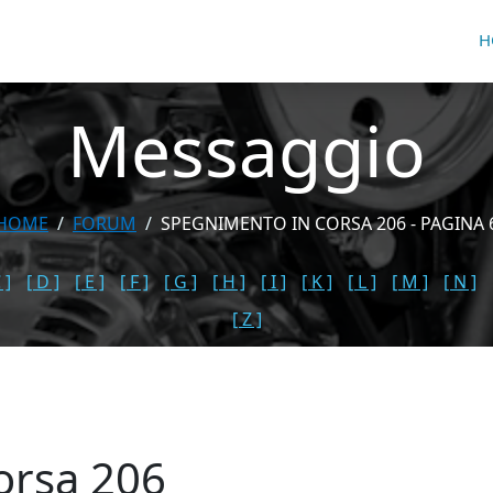
H
Messaggio
HOME
FORUM
SPEGNIMENTO IN CORSA 206 - PAGINA 
 ]
[ D ]
[ E ]
[ F ]
[ G ]
[ H ]
[ I ]
[ K ]
[ L ]
[ M ]
[ N ]
[ Z ]
orsa 206