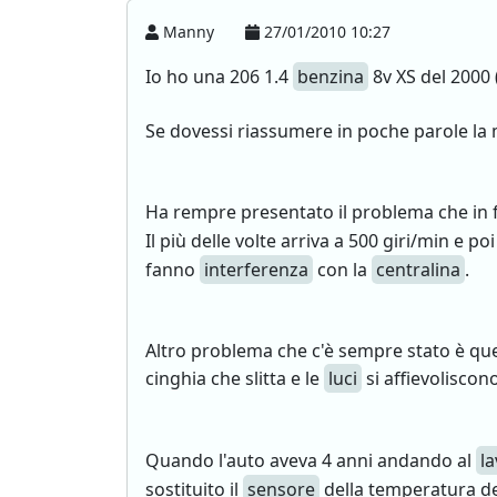
Manny
27/01/2010 10:27
Io ho una 206 1.4
benzina
8v XS del 2000 
Se dovessi riassumere in poche parole la m
Ha rempre presentato il problema che in fr
Il più delle volte arriva a 500 giri/min e 
fanno
interferenza
con la
centralina
.
Altro problema che c'è sempre stato è que
cinghia che slitta e le
luci
si affievoliscon
Quando l'auto aveva 4 anni andando al
l
sostituito il
sensore
della temperatura d