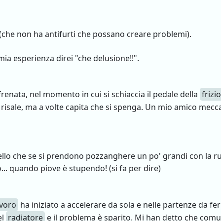
(che non ha antifurti che possano creare problemi).
ia esperienza direi "che delusione!!".
enata, nel momento in cui si schiaccia il pedale della
frizi
poi risale, ma a volte capita che si spenga. Un mio amico me
llo che se si prendono pozzanghere un po' grandi con la ru
o... quando piove è stupendo! (si fa per dire)
avoro
ha iniziato a accelerare da sola e nelle partenze da 
el
radiatore
e il problema è sparito. Mi han detto che comun