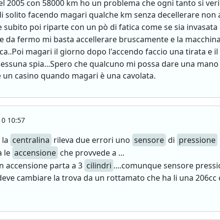
del 2005 con 58000 km ho un problema che ogni tanto si veri
di solito facendo magari qualche km senza decellerare non
 subito poi riparte con un pò di fatica come se sia invasat
e da fermo mi basta accellerare bruscamente e la macchina 
ica..Poi magari il giorno dopo l'accendo faccio una tirata e i
essuna spia...Spero che qualcuno mi possa dare una mano 
un casino quando magari è una cavolata.
0 10:57
 la
centralina
rileva due errori uno
sensore
di
pressione
a le
accensione
che provvede a ...
in accensione parta a 3
cilindri
....comunque sensore pressi
 deve cambiare la trova da un rottamato che ha li una 206c