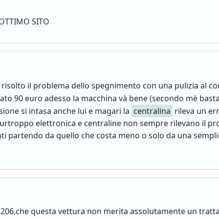
ff OTTIMO SITO
isolto il problema dello spegnimento con una pulizia al co
tato 90 euro adesso la macchina và bene (secondo mè bastava 
sione si intasa anche lui e magari la
centralina
rileva un er
purtroppo elettronica e centraline non sempre rilevano il p
i partendo da quello che costa meno o solo da una semplice
t 206,che questa vettura non merita assolutamente un trat