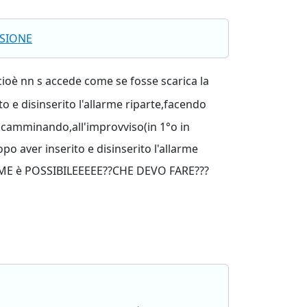
SIONE
 cioè nn s accede come se fosse scarica la
o e disinserito l'allarme riparte,facendo
 camminando,all'improvviso(in 1°o in
o aver inserito e disinserito l'allarme
COME è POSSIBILEEEEE??CHE DEVO FARE???