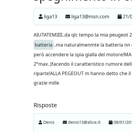
liga13
liga13@msn.com
21/0
AIUTATEMIIII..da qlc tempo la mia peugeot 20
batteria
..ma naturalmenmte la batteria nn c
però accendere la spia gialla del motore!M
2°max..)facendo il caratteristico rumore del
riparte!ALLA PEGEOUT m hanno detto che il
grazie mille
Risposte
Denis
denis13@alice.it
08/01/201