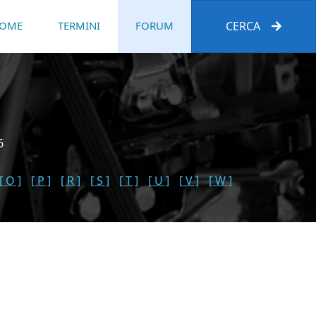
OME
TERMINI
FORUM
CERCA
6
[ O ]
[ P ]
[ R ]
[ S ]
[ T ]
[ U ]
[ V ]
[ W ]