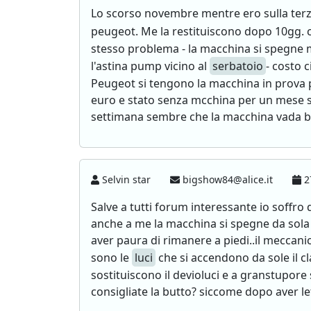
Lo scorso novembre mentre ero sulla terza
peugeot. Me la restituiscono dopo 10gg. c
stesso problema - la macchina si spegne m
l'astina pump vicino al
serbatoio
- costo 
Peugeot si tengono la macchina in prova p
euro e stato senza mcchina per un mese son
settimana sembre che la macchina vada be
Selvin star
bigshow84@alice.it
2
Salve a tutti forum interessante io soffro 
anche a me la macchina si spegne da sola
aver paura di rimanere a piedi..il meccan
sono le
luci
che si accendono da sole il c
sostituiscono il devioluci e a granstupore 
consigliate la butto? siccome dopo aver let