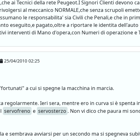
i,che ai Tecnici della rete Peugeot.I Signori Clienti devono 
 rivolgersi al meccanico NORMALE,che senza scrupoli emett
assumano le responsabilita' sia Civili che Penali,e che in prim
eseguito,e pagato,oltre a riportare le identita dell'auto le 
elativi interventi di Mano d'opera,con Numeri di operazione e
25/04/2010 02:25
fortunati" a cui si spegne la macchina in marcia.
 regolarmente. Ieri sera, mentre ero in curva si è spenta 
l
servofreno
e
servosterzo
. Non vi dico che paura mi son
a e sembrava avviarsi per un secondo ma si spegneva subit