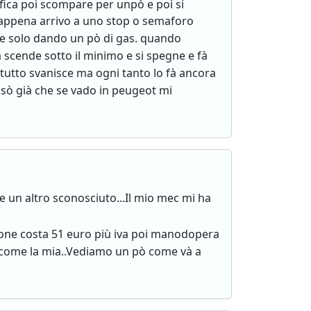
fica poi scompare per unpò e poi si
 appena arrivo a uno stop o semaforo
a e solo dando un pò di gas. quando
scende sotto il minimo e si spegne e fà
l tutto svanisce ma ogni tanto lo fà ancora
sò già che se vado in peugeot mi
e un altro sconosciuto...Il mio mec mi ha
one costa 51 euro più iva poi manodopera
c come la mia..Vediamo un pò come và a