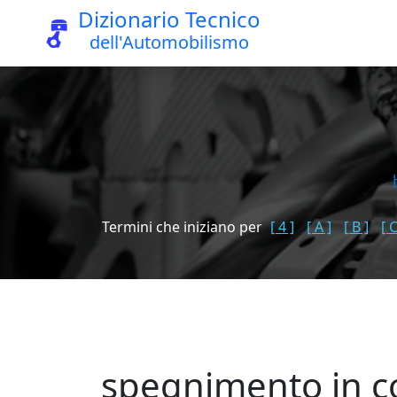
Dizionario Tecnico
dell'Automobilismo
Termini che iniziano per
[ 4 ]
[ A ]
[ B ]
[ C
spegnimento in c