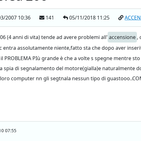
3/2007 10:36
141
05/11/2018 11:25
ACCEN
6 (4 anni di vita) tende ad avere problemi all'
accensione
,
 entra assolutamente niente,fatto sta che dopo aver inserit
A il PROBLEMA PIù grande è che a volte s spegne mentre sto
la spia di segnalamento del motore(gialla)e naturalmente dop
 loro computer nn gli segtnala nessun tipo di guastooo..
0 07:55