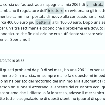
 corsia dell'autostrada si spegne la mia 206 hdi
cilindrata
ambiano il regolatore dell'
iniettore
e revisionano gli iniet
entre cammino - portata di nuovo alla concessionaria resti
circa 400,00 euro più
batteria
altri 100,00 euro. Dopo una s
er un'altra settimana e dicono che il problema era dovuto a
o sicuro che fin dall'origine era sufficiente staccare solo l
ne... Speriamo!!!
7/02/2010 05:38
di questi problemi da più di sei mesi, ho una 206 1.1xt senz
 mentre è in marcia.. nn sempre ma lo fa e questo mi imped
ico mi ha parlato del motorino del minimo(aria automatica) 
lacson nn suona si azzerano le lancette del cruscotto ecc.. 
scopriamo che il difetto lo fa lo stesso, adesso il meccanico
to tutte le segnalazione di questi utenti ho (paura) di spend