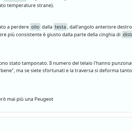
ato temperature strane).
ato a perdere
olio
dalla
testa
, dall'angolo anteriore destr
ere più consistente è giusto dalla parte della cinghia di
dist
ono stato tamponato. Il numero del telaio l'hanno punzonat
"bene", ma se siete sfortunati e la traversa si deforma tan
rò mai più una Peugeot