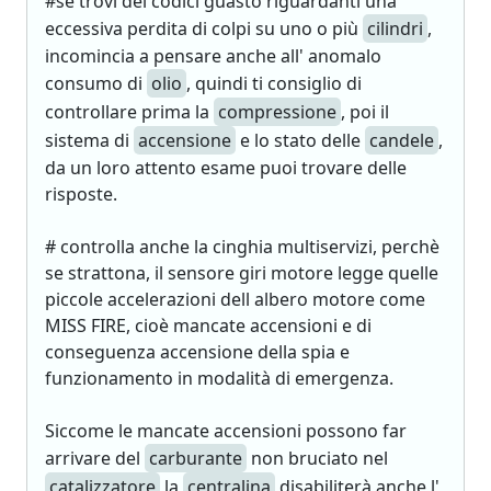
#se trovi dei codici guasto riguardanti una
eccessiva perdita di colpi su uno o più
cilindri
,
incomincia a pensare anche all' anomalo
consumo di
olio
, quindi ti consiglio di
controllare prima la
compressione
, poi il
sistema di
accensione
e lo stato delle
candele
,
da un loro attento esame puoi trovare delle
risposte.
# controlla anche la cinghia multiservizi, perchè
se strattona, il sensore giri motore legge quelle
piccole accelerazioni dell albero motore come
MISS FIRE, cioè mancate accensioni e di
conseguenza accensione della spia e
funzionamento in modalità di emergenza.
Siccome le mancate accensioni possono far
arrivare del
carburante
non bruciato nel
catalizzatore
la
centralina
disabiliterà anche l'