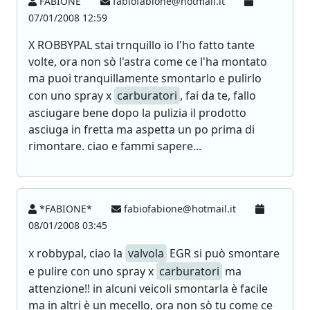
FABIONE
fabiofabione@hotmail.it
07/01/2008 12:59
X ROBBYPAL stai trnquillo io l'ho fatto tante
volte, ora non sò l'astra come ce l'ha montato
ma puoi tranquillamente smontarlo e pulirlo
con uno spray x
carburatori
, fai da te, fallo
asciugare bene dopo la pulizia il prodotto
asciuga in fretta ma aspetta un po prima di
rimontare. ciao e fammi sapere...
*FABIONE*
fabiofabione@hotmail.it
08/01/2008 03:45
x robbypal, ciao la
valvola
EGR si può smontare
e pulire con uno spray x
carburatori
ma
attenzione!! in alcuni veicoli smontarla è facile
ma in altri è un mecello, ora non sò tu come ce