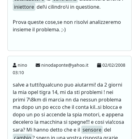
iniettore
del\i cilindro\i in questione.
Prova queste cose,se non risolvi analizzeremo
insieme il problema. ;-)
nino
ninodaponte@yahoo.it
02/02/2008
03:10
salve a tutti!qualcuno puo aiutarmi! da 2 giorni
la mia opel tigra 14, mi da sti problemi ! nei
primi 7\8km di marcia nn da nessun problema
ma dopo un po ecco che il conta kil..si blocca e
dopo un po si accende la spia motori, e appena
decelero la macchina si spegne!!! e cosi via!cosa
sara? Mi hanno detto che e il
sensore
del
cambio
? spero in una vostra risposta grazie