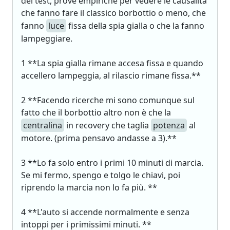
dei test, prove empiriche per vedere le causalità
che fanno fare il classico borbottio o meno, che
fanno
luce
fissa della spia gialla o che la fanno
lampeggiare.
1 **La spia gialla rimane accesa fissa e quando
accellero lampeggia, al rilascio rimane fissa.**
2 **Facendo ricerche mi sono comunque sul
fatto che il borbottio altro non è che la
centralina
in recovery che taglia
potenza
al
motore. (prima pensavo andasse a 3).**
3 **Lo fa solo entro i primi 10 minuti di marcia.
Se mi fermo, spengo e tolgo le chiavi, poi
riprendo la marcia non lo fa più. **
4 **L'auto si accende normalmente e senza
intoppi per i primissimi minuti. **