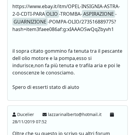
https://www.ebay.it/itm/OPEL-INSIGNIA-ASTRA-
2-0-CDTI-PARA
OLIO
-TROMBA-
ASPIRAZIONE
-
GUARNIZIONE
-POMPA-OLIO/273516889775?
hash=item3faee086af:g:xIAAAOSwQqZbyvh1
il sopra citato gommino fa tenuta tra il pescante
dell olio motore e la pompa,esso si
indurisce,non fa più tenuta e trafila aria e poi le
conoscenze le conosciamo.
Spero di esserti stato di aiuto
Ducelier
lazzarinalberto@hotmail.it
28/11/2019 07:52
Oltre che su questo io scrivo su altri forum